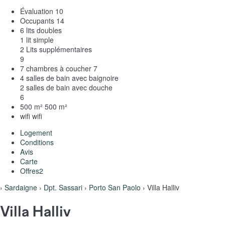
Évaluation
10
Occupants
14
6 lits doubles
1 lit simple
2 Lits supplémentaires
9
7 chambres à coucher
7
4 salles de bain avec baignoire
2 salles de bain avec douche
6
500 m²
500 m²
wifi
wifi
Logement
Conditions
Avis
Carte
Offres
2
›
Sardaigne
›
Dpt. Sassari
›
Porto San Paolo
› Villa Halliv
Villa Halliv