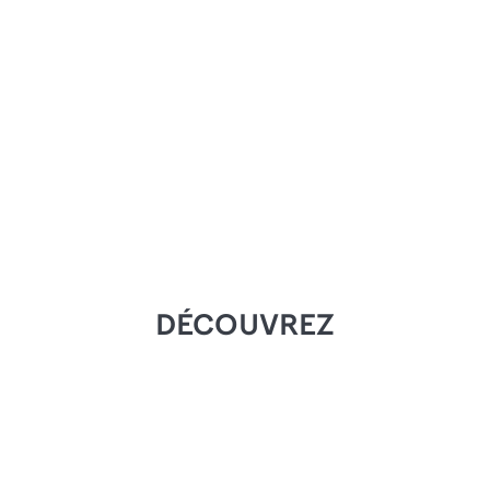
trouver l'hébergement correspondant à vos
besoins et souhaits.
Nous avons hâte de vous accueillir en
Italie. Votre authentique maison.
DÉCOUVREZ