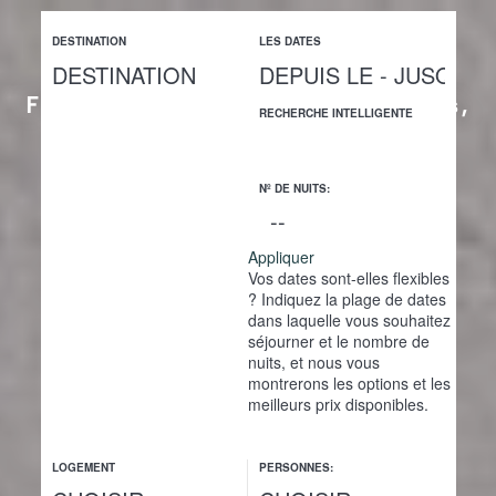
M
DESTINATION
LES DATES
e
n
u
Fine hospitality in unique places,
RECHERCHE INTELLIGENTE
authentic homes in Italy
EXPLORE OUR HOMES FOR RENT
Nº DE NUITS:
Appliquer
Vos dates sont-elles flexibles
?
Indiquez la plage de dates
dans laquelle vous souhaitez
séjourner et le nombre de
nuits, et nous vous
montrerons les options et les
meilleurs prix disponibles.
LOGEMENT
PERSONNES: