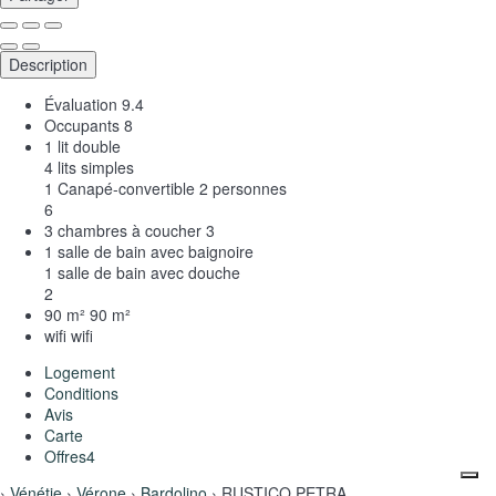
Description
Évaluation
9.4
Occupants
8
1 lit double
4 lits simples
1 Canapé-convertible 2 personnes
6
3 chambres à coucher
3
1 salle de bain avec baignoire
1 salle de bain avec douche
2
90 m²
90 m²
wifi
wifi
Logement
Conditions
Avis
Carte
Offres
4
›
Vénétie
›
Vérone
›
Bardolino
› RUSTICO PETRA