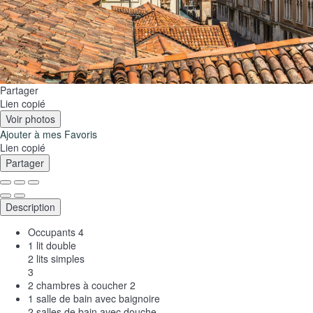
Partager
Lien copié
Voir photos
Ajouter à mes Favoris
Lien copié
Partager
Description
Occupants
4
1 lit double
2 lits simples
3
2 chambres à coucher
2
1 salle de bain avec baignoire
2 salles de bain avec douche