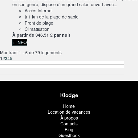
en son genre, dispose d'un grand salon ouvert avec...
Accès Internet
à 1 km de la plage de sable
Front de plage
Climatisation
À partir de
346,
51 £
par nuit
+ INFO
Montrant 1 - 6 de 79 logements
1
2
3
4
5
Klodge
Home
Location de vacances
À propos
Contacts
Blog
Guestbook