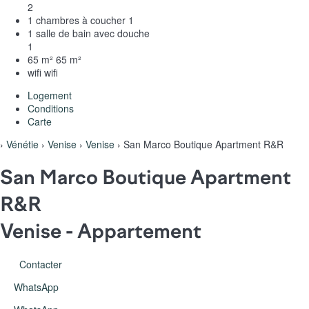
2
1 chambres à coucher
1
1 salle de bain avec douche
1
65 m²
65 m²
wifi
wifi
Logement
Conditions
Carte
›
Vénétie
›
Venise
›
Venise
› San Marco Boutique Apartment R&R
San Marco Boutique Apartment
R&R
Venise -
Appartement
Contacter
WhatsApp