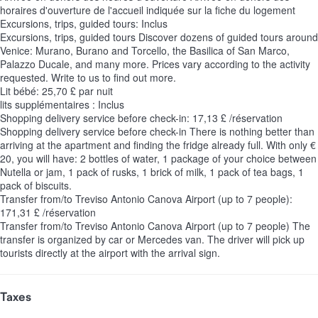
horaires d'ouverture de l'accueil indiquée sur la fiche du logement
Excursions, trips, guided tours: Inclus
Excursions, trips, guided tours
Discover dozens of guided tours around
Venice: Murano, Burano and Torcello, the Basilica of San Marco,
Palazzo Ducale, and many more. Prices vary according to the activity
requested. Write to us to find out more.
Lit bébé: 25,70 £ par nuit
lits supplémentaires : Inclus
Shopping delivery service before check-in: 17,13 £ /réservation
Shopping delivery service before check-in
There is nothing better than
arriving at the apartment and finding the fridge already full. With only €
20, you will have: 2 bottles of water, 1 package of your choice between
Nutella or jam, 1 pack of rusks, 1 brick of milk, 1 pack of tea bags, 1
pack of biscuits.
Transfer from/to Treviso Antonio Canova Airport (up to 7 people):
171,31 £ /réservation
Transfer from/to Treviso Antonio Canova Airport (up to 7 people)
The
transfer is organized by car or Mercedes van. The driver will pick up
tourists directly at the airport with the arrival sign.
Taxes