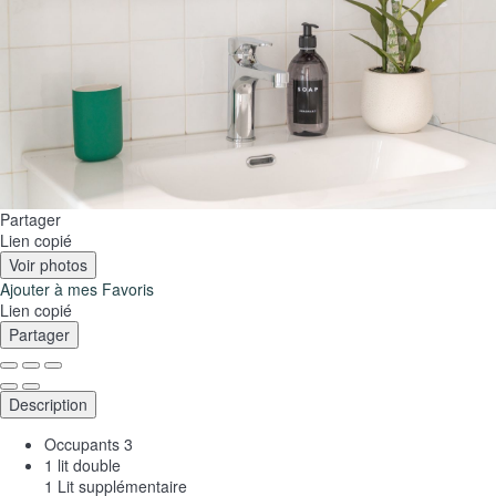
Partager
Lien copié
Voir photos
Ajouter à mes Favoris
Lien copié
Partager
Description
Occupants
3
1 lit double
1 Lit supplémentaire