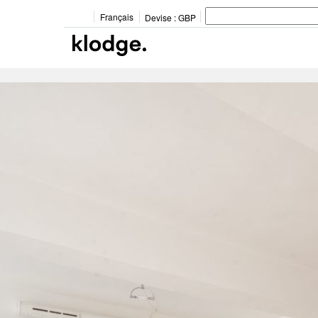
Français
Devise :
GBP