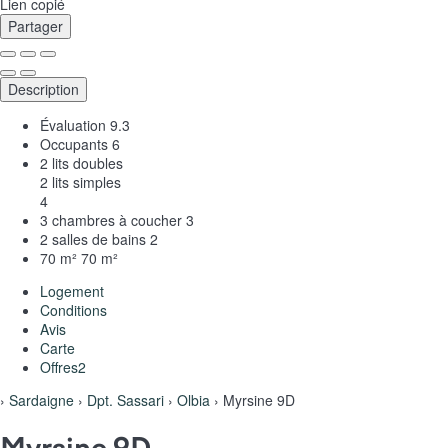
Lien copié
Partager
Description
Évaluation
9.3
Occupants
6
2 lits doubles
2 lits simples
4
3 chambres à coucher
3
2 salles de bains
2
70 m²
70 m²
Logement
Conditions
Avis
Carte
Offres
2
›
Sardaigne
›
Dpt. Sassari
›
Olbia
› Myrsine 9D