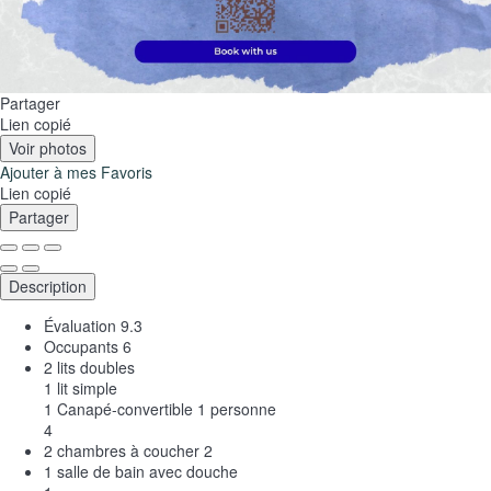
Partager
Lien copié
Voir photos
Ajouter à mes Favoris
Lien copié
Partager
Description
Évaluation
9.3
Occupants
6
2 lits doubles
1 lit simple
1 Canapé-convertible 1 personne
4
2 chambres à coucher
2
1 salle de bain avec douche