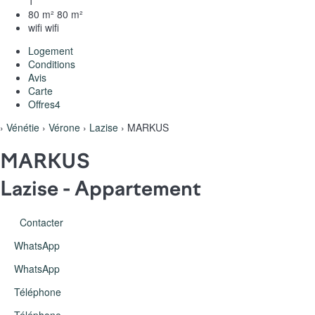
1
80 m²
80 m²
wifi
wifi
Logement
Conditions
Avis
Carte
Offres
4
›
Vénétie
›
Vérone
›
Lazise
› MARKUS
MARKUS
Lazise -
Appartement
Contacter
WhatsApp
WhatsApp
Téléphone
Téléphone