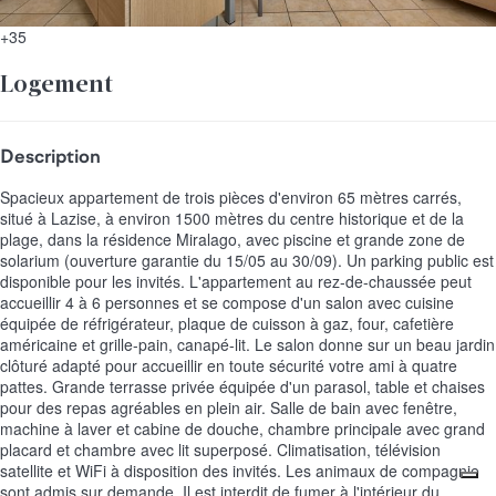
+35
Logement
Description
Spacieux appartement de trois pièces d'environ 65 mètres carrés,
situé à Lazise, à environ 1500 mètres du centre historique et de la
plage, dans la résidence Miralago, avec piscine et grande zone de
solarium (ouverture garantie du 15/05 au 30/09). Un parking public est
disponible pour les invités. L'appartement au rez-de-chaussée peut
accueillir 4 à 6 personnes et se compose d'un salon avec cuisine
équipée de réfrigérateur, plaque de cuisson à gaz, four, cafetière
américaine et grille-pain, canapé-lit. Le salon donne sur un beau jardin
clôturé adapté pour accueillir en toute sécurité votre ami à quatre
pattes. Grande terrasse privée équipée d'un parasol, table et chaises
pour des repas agréables en plein air. Salle de bain avec fenêtre,
machine à laver et cabine de douche, chambre principale avec grand
placard et chambre avec lit superposé. Climatisation, télévision
satellite et WiFi à disposition des invités. Les animaux de compagnie
sont admis sur demande. Il est interdit de fumer à l'intérieur du