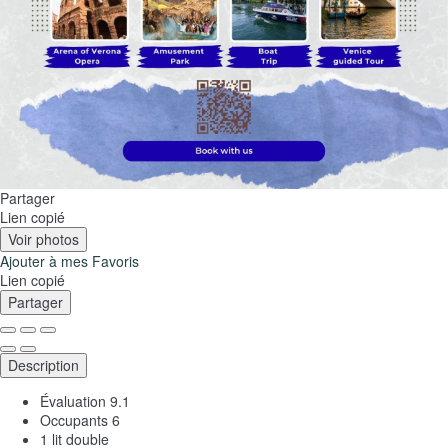
Partager
Lien copié
Voir photos
Ajouter à mes Favoris
Lien copié
Partager
Description
Évaluation
9.1
Occupants
6
1 lit double