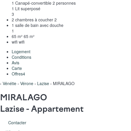
1 Canapé-convertible 2 personnes
1 Lit superposé
3
2 chambres à coucher
2
1 salle de bain avec douche
1
65 m²
65 m²
wifi
wifi
Logement
Conditions
Avis
Carte
Offres
4
›
Vénétie
›
Vérone
›
Lazise
› MIRALAGO
MIRALAGO
Lazise -
Appartement
Contacter