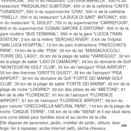
"PEPEROSA", 350 m du restaurant "OSTERIA BARALLA", 450 m du
restaurant "PASQUALINO GUBITOSA", 450 m de la cafétéria "CAFFE
TURANDOT", 500 m du supermarché "CRAI", 500 m de la cafétéria
"PINELLI", 550 m du restaurant "LA BUCA DI SANT' ANTONIO", 650
m du restaurant "IL GIGLIO", 750 m du supermarché "CARREFOUR",
800 m du supermarché "CONAD SAPORE E DINTORNI", 900 m de la
gare routière "BUS TERMINAL", 950 m de la gare "LUCCA TRAIN
STATION", 3 km de la rivière "SERCHIO RIVER", 3 km de l'hôpital
"SAN LUCA HOSPITAL", 12 km du parc d'attractions "PINOCCHIO'S
PARK", 19 km de la ville "PISA", 20 km du lac "MASSACIUCCOLI,
TORRE DEL LAGO", 30 km de la plage de sable "VIAREGGIO", 32 km
de la plage de sable "LIDO DI CAMAIORE", 34 km du domaine de Golf
"MONTECATINI GOLF CLUB", 35 km de l'aéroport "PISA AIRPORT",
35 km des thermes "GROTTE GIUSTI", 35 km de l'aéroport "PISA
AIRPORT", 36 km du domaine de Golf "FORTE DEI MARMI GOLF
CLUB", 39 km de la plage de sable "FORTE DEI MARMI", 45 km de la
plage de roche "LIVORNO", 60 km des pistes de ski "ABETONE", 61
km de la ville "FLORENCE", 61 km de l'aéroport "FLORENCE
AIRPORT", 61 km de l'aéroport "FLORENCE AIRPORT", 64 km du
parc naturel "ORECCHIELLA NATURAL PARK", 114 km de la plage de
roche "CINQUE TERRE", 135 km de la ville "SIENA" et il est situé dans
une zone idéale pour familles zone et au centre de la ville.
Elle dispose de ascenseur, jardin, mobilier de jardin, clôture, lave-
linge, fer à repasser, accès internet (wifi), sèche-cheveux,