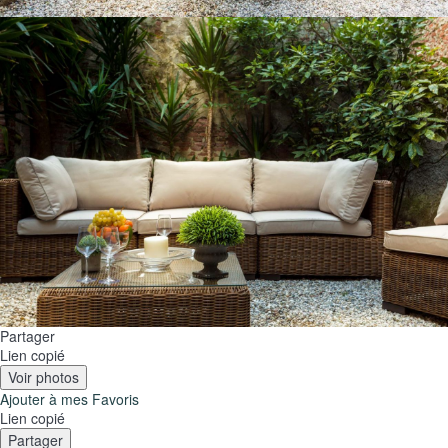
Partager
Lien copié
Voir photos
Ajouter à mes Favoris
Lien copié
Partager