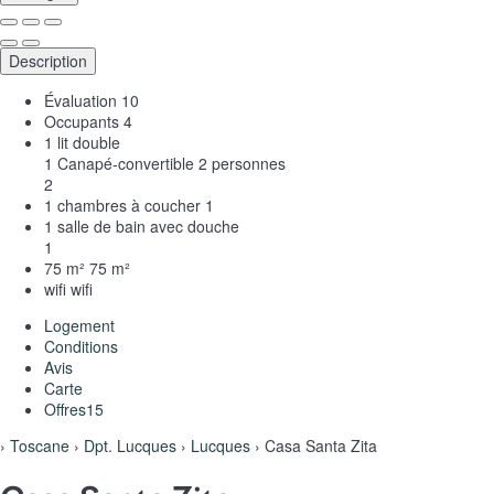
Description
Évaluation
10
Occupants
4
1 lit double
1 Canapé-convertible 2 personnes
2
1 chambres à coucher
1
1 salle de bain avec douche
1
75 m²
75 m²
wifi
wifi
Logement
Conditions
Avis
Carte
Offres
15
›
Toscane
›
Dpt. Lucques
›
Lucques
› Casa Santa Zita