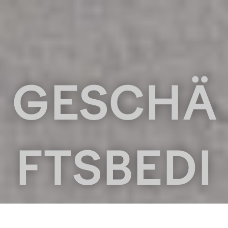
M
e
n
u
GESCHÄ
FTSBEDI