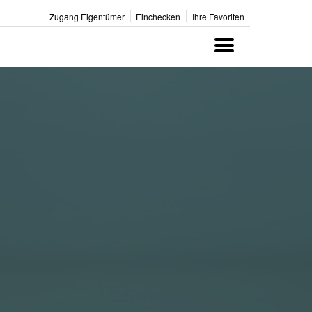
Zugang Eigentümer
Einchecken
Ihre Favoriten
M
e
n
u