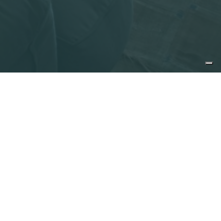
e
ng Eigentümer
hecken