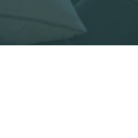
Hinweis bei Erhebung
Ihre Datenschutzeinstellungen
Hilfreiche Links
Mor
Zuga
Geschäftsbedingungen
Einc
Europassistance Terms
Europassistance Claims