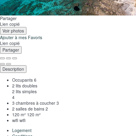
Partager
Lien copié
Voir photos
Ajouter à mes Favoris
Lien copié
Partager
Description
Occupants
6
2 lits doubles
2 lits simples
4
3 chambres à coucher
3
2 salles de bains
2
120 m²
120 m²
wifi
wifi
Logement