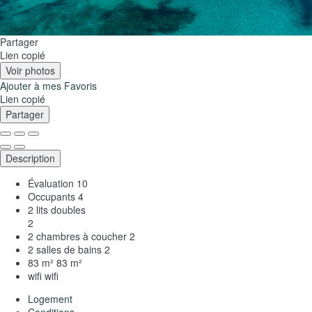
Partager
Lien copié
Voir photos
Ajouter à mes Favoris
Lien copié
Partager
Description
Évaluation
10
Occupants
4
2 lits doubles
2
2 chambres à coucher
2
2 salles de bains
2
83 m²
83 m²
wifi
wifi
Logement