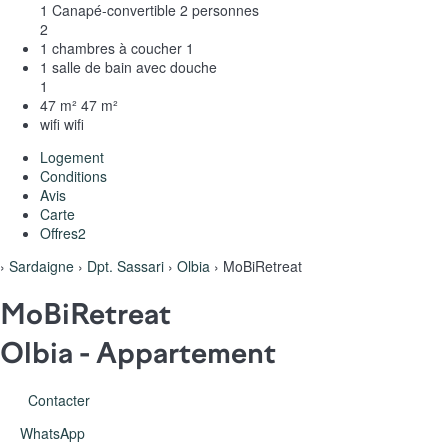
1 Canapé-convertible 2 personnes
2
1 chambres à coucher
1
1 salle de bain avec douche
1
47 m²
47 m²
wifi
wifi
Logement
Conditions
Avis
Carte
Offres
2
›
Sardaigne
›
Dpt. Sassari
›
Olbia
› MoBiRetreat
MoBiRetreat
Olbia -
Appartement
Contacter
WhatsApp