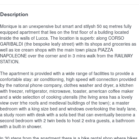
Description
Monique is an unexpensive but smart and stilysh 50 sq metres fully
equipped apartment that lies on the first floor of a building located
inside the walls of Lucca. The location is superb: along CORSO
GARIBALDI (the bespoke leafy street) with its shops and groceries as
well as ice cream shops with the main town plaza PIAZZA
NAPOLEONE over the corner and in 3 mins walk from the RAILWAY
STATION.
The apartment is provided with a wide range of facilities to provide a
confortable stay: air conditioning, high speed wifi connection provided
by the national phone company, clothes washer and dryer, a kitchen
with freezer, refrigerator, microwave, toaster, american coffee maker
and a wide selection of cooking utensils (the living area has a lovely
view over trhe roofs and medieval buildings of the town); a master
bedroom with a king size bed and windows overlooking the leafy lane,
a study room with desk with a sofa bed that can eventually become a
second bedroom with 2 twin beds to host 2 extra guests, a bathroom
with a built-in shower.
in 30 steps from the apartment there is a bike rental shop where bikes