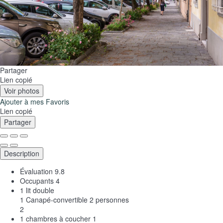
Partager
Lien copié
Voir photos
Ajouter à mes Favoris
Lien copié
Partager
Description
Évaluation
9.8
Occupants
4
1 lit double
1 Canapé-convertible 2 personnes
2
1 chambres à coucher
1