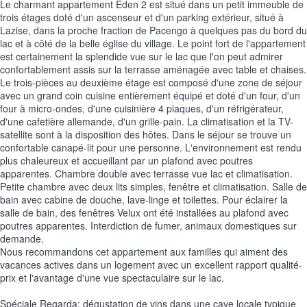
Le charmant appartement Eden 2 est situé dans un petit immeuble de
trois étages doté d'un ascenseur et d'un parking extérieur, situé à
Lazise, dans la proche fraction de Pacengo à quelques pas du bord du
lac et à côté de la belle église du village. Le point fort de l'appartement
est certainement la splendide vue sur le lac que l'on peut admirer
confortablement assis sur la terrasse aménagée avec table et chaises.
Le trois-pièces au deuxième étage est composé d'une zone de séjour
avec un grand coin cuisine entièrement équipé et doté d'un four, d'un
four à micro-ondes, d'une cuisinière 4 plaques, d'un réfrigérateur,
d'une cafetière allemande, d'un grille-pain. La climatisation et la TV-
satellite sont à la disposition des hôtes. Dans le séjour se trouve un
confortable canapé-lit pour une personne. L'environnement est rendu
plus chaleureux et accueillant par un plafond avec poutres
apparentes. Chambre double avec terrasse vue lac et climatisation.
Petite chambre avec deux lits simples, fenêtre et climatisation. Salle de
bain avec cabine de douche, lave-linge et toilettes. Pour éclairer la
salle de bain, des fenêtres Velux ont été installées au plafond avec
poutres apparentes. Interdiction de fumer, animaux domestiques sur
demande.
Nous recommandons cet appartement aux familles qui aiment des
vacances actives dans un logement avec un excellent rapport qualité-
prix et l'avantage d'une vue spectaculaire sur le lac.
Spéciale Regarda: dégustation de vins dans une cave locale typique