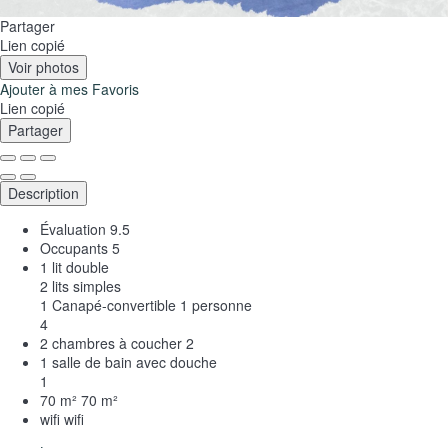
Partager
Lien copié
Voir photos
Ajouter à mes Favoris
Lien copié
Partager
Description
Évaluation
9.5
Occupants
5
1 lit double
2 lits simples
1 Canapé-convertible 1 personne
4
2 chambres à coucher
2
1 salle de bain avec douche
1
70 m²
70 m²
wifi
wifi