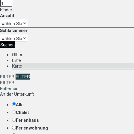
Kinder
Anzahl
Schlafzimmer
Suchen
Gitter
Liste
Karte
FILTER
FILTER
FILTER
Entfernen
Art der Unterkunft
Alle
Chalet
Ferienhaus
Ferienwohnung