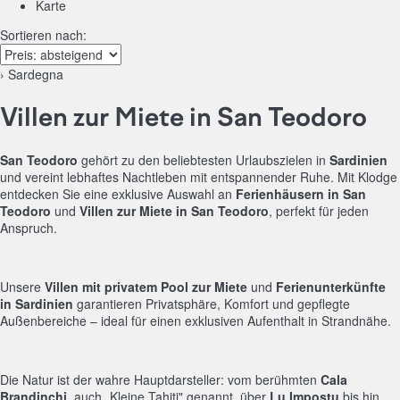
Karte
Sortieren nach:
› Sardegna
Villen zur Miete in San Teodoro
San Teodoro
gehört zu den beliebtesten Urlaubszielen in
Sardinien
und vereint lebhaftes Nachtleben mit entspannender Ruhe. Mit Klodge
entdecken Sie eine exklusive Auswahl an
Ferienhäusern in San
Teodoro
und
Villen zur Miete in San Teodoro
, perfekt für jeden
Anspruch.
Unsere
Villen mit privatem Pool zur Miete
und
Ferienunterkünfte
in Sardinien
garantieren Privatsphäre, Komfort und gepflegte
Außenbereiche – ideal für einen exklusiven Aufenthalt in Strandnähe.
Die Natur ist der wahre Hauptdarsteller: vom berühmten
Cala
Brandinchi
, auch „Kleine Tahiti" genannt, über
Lu Impostu
bis hin