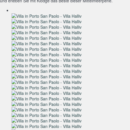
und erleben Sie mit Klodge das Beste dieser Mittelmeerperle.