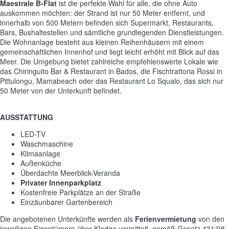
Maestrale B-Flat
ist die perfekte Wahl für alle, die ohne Auto
auskommen möchten: der Strand ist nur 50 Meter entfernt, und
innerhalb von 500 Metern befinden sich Supermarkt, Restaurants,
Bars, Bushaltestellen und sämtliche grundlegenden Dienstleistungen.
Die Wohnanlage besteht aus kleinen Reihenhäusern mit einem
gemeinschaftlichen Innenhof und liegt leicht erhöht mit Blick auf das
Meer. Die Umgebung bietet zahlreiche empfehlenswerte Lokale wie
das Chiringuito Bar & Restaurant in Bados, die Fischtrattoria Rossi in
Pittulongu, Mamabeach oder das Restaurant Lo Squalo, das sich nur
50 Meter von der Unterkunft befindet.
AUSSTATTUNG
LED-TV
Waschmaschine
Klimaanlage
Außenküche
Überdachte Meerblick-Veranda
Privater Innenparkplatz
Kostenfreie Parkplätze an der Straße
Einzäunbarer Gartenbereich
Die angebotenen Unterkünfte werden als
Ferienvermietung
von den
jeweiligen Eigentümern über Klodge vermittelt, gemäß Gesetz 431/98