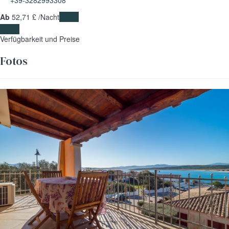
+39-3282993308
Ab
52,
71 £
/Nacht
Daten
Daten
Verfügbarkeit und Preise
Fotos