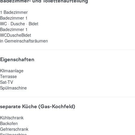
Badezimmer- und Toilettenaufteilung
1 Badezimmer
Badezimmer 1
WC
·
Dusche
·
Bidet
Badezimmer 1
WC
Dusche
Bidet
in Gemeinschaftsräumen
Eigenschaften
Klimaanlage
Terrasse
Sat-TV
Spülmaschine
separate Küche (Gas-Kochfeld)
Kühlschrank
Backofen
Gefrierschrank
Spülmaschine