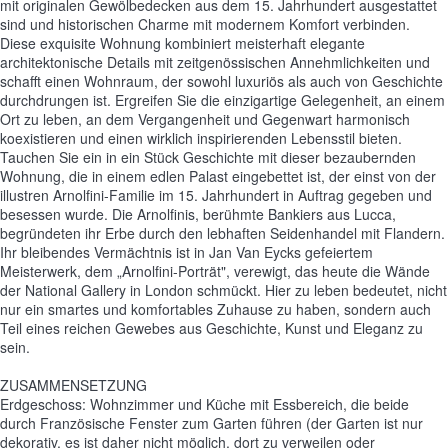
mit originalen Gewölbedecken aus dem 15. Jahrhundert ausgestattet
sind und historischen Charme mit modernem Komfort verbinden.
Diese exquisite Wohnung kombiniert meisterhaft elegante
architektonische Details mit zeitgenössischen Annehmlichkeiten und
schafft einen Wohnraum, der sowohl luxuriös als auch von Geschichte
durchdrungen ist. Ergreifen Sie die einzigartige Gelegenheit, an einem
Ort zu leben, an dem Vergangenheit und Gegenwart harmonisch
koexistieren und einen wirklich inspirierenden Lebensstil bieten.
Tauchen Sie ein in ein Stück Geschichte mit dieser bezaubernden
Wohnung, die in einem edlen Palast eingebettet ist, der einst von der
illustren Arnolfini-Familie im 15. Jahrhundert in Auftrag gegeben und
besessen wurde. Die Arnolfinis, berühmte Bankiers aus Lucca,
begründeten ihr Erbe durch den lebhaften Seidenhandel mit Flandern.
Ihr bleibendes Vermächtnis ist in Jan Van Eycks gefeiertem
Meisterwerk, dem „Arnolfini-Porträt", verewigt, das heute die Wände
der National Gallery in London schmückt. Hier zu leben bedeutet, nicht
nur ein smartes und komfortables Zuhause zu haben, sondern auch
Teil eines reichen Gewebes aus Geschichte, Kunst und Eleganz zu
sein.
ZUSAMMENSETZUNG
Erdgeschoss: Wohnzimmer und Küche mit Essbereich, die beide
durch Französische Fenster zum Garten führen (der Garten ist nur
dekorativ, es ist daher nicht möglich, dort zu verweilen oder