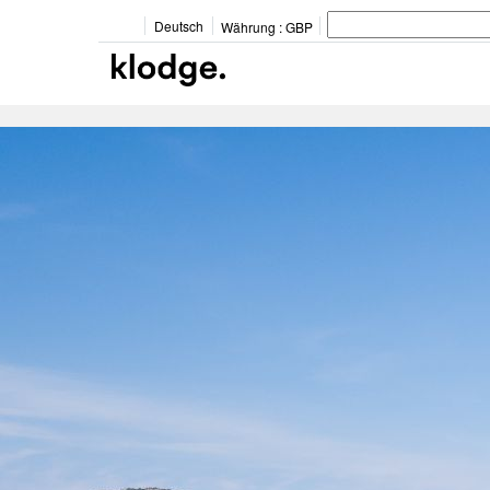
Deutsch
Währung :
GBP