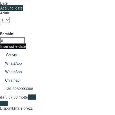
Date
Aggiungi date
Adulti
1
Bambini
Inserisci le date
Scrivici
WhatsApp
WhatsApp
Chiamaci
+39-3282993308
da
£ 57,
03
/notte
Date
Date
Disponibilità e prezzi