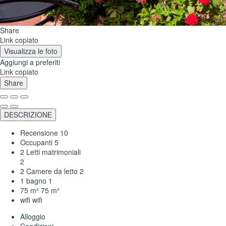
Share
Link copiato
Visualizza le foto
Aggiungi a preferiti
Link copiato
Share
DESCRIZIONE
Recensione
10
Occupanti
5
2 Letti matrimoniali
2
2 Camere da letto
2
1 bagno
1
75 m²
75 m²
wifi
wifi
Alloggio