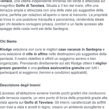
Terrace
, una villetta indipendente immersa nel verde e affacciata sul
magnifico
Golfo di Tavolara
. Situata a 3 km dal mare, offre una
terrazza ampia e attrezzata con una delle viste più suggestive della
zona, perfetta per colazioni all’aperto o cene al tramonto. La proprietà
si trova in una posizione tranquilla e panoramica, rendendola ideale
per chi desidera coniugare privacy, comfort e un facile accesso alle
spiagge della costa nord-est della Sardegna.
Chi Siamo
Klodge
seleziona con cura le migliori
case vacanze in Sardegna
e
una selezione di
ville in affitto
nelle destinazioni più suggestive della
penisola. Il nostro obiettivo è offrirti un soggiorno sereno e ben
organizzato. Prenotando direttamente sul sito Klodge ottieni il
miglior
prezzo garantito
e una
polizza assicurativa gratuita
per tutti i
partecipanti al soggiorno (termini e condizioni applicabili).
Descrizione degli Interni
L’accesso all’abitazione avviene tramite pochi gradini che conducono
alla terrazza coperta, un vero punto di forza della proprietà grazie alla
vista aperta sul
Golfo di Tavolara
. Gli interni, caratterizzati da soffitti
con travi a vista e arredi in legno, creano un ambiente accogliente e