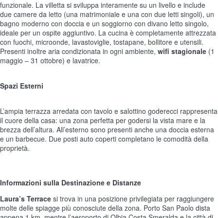
funzionale. La villetta si sviluppa interamente su un livello e include
due camere da letto (una matrimoniale e una con due letti singoli), un
bagno moderno con doccia e un soggiorno con divano letto singolo,
ideale per un ospite aggiuntivo. La cucina è completamente attrezzata
con fuochi, microonde, lavastoviglie, tostapane, bollitore e utensili.
Presenti inoltre aria condizionata in ogni ambiente,
wifi stagionale
(1
maggio – 31 ottobre) e lavatrice.
Spazi Esterni
L’ampia terrazza arredata con tavolo e salottino goderecci rappresenta
il cuore della casa: una zona perfetta per godersi la vista mare e la
brezza dell’altura. All’esterno sono presenti anche una doccia esterna
e un barbecue. Due posti auto coperti completano le comodità della
proprietà.
Informazioni sulla Destinazione e Distanze
Laura’s Terrace
si trova in una posizione privilegiata per raggiungere
molte delle spiagge più conosciute della zona. Porto San Paolo dista
appena 1 km, mentre l’aeroporto di Olbia Costa Smeralda e la città di