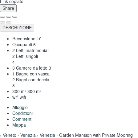
Link copiato
Share
DESCRIZIONE
Recensione
10
Occupanti
6
2 Letti matrimoniali
2 Letti singoli
4
3 Camere da letto
3
1 Bagno con vasca
2 Bagni con doccia
3
300 m²
300 m²
wifi
wifi
Alloggio
Condizioni
Commenti
Mappa
›
Veneto
›
Venezia
›
Venezia
› Garden Mansion with Private Mooring