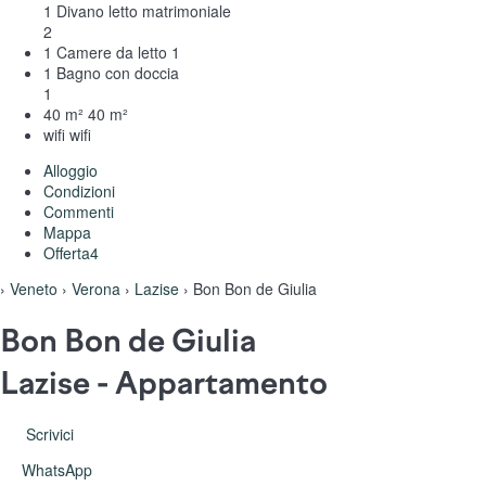
1 Divano letto matrimoniale
2
1 Camere da letto
1
1 Bagno con doccia
1
40 m²
40 m²
wifi
wifi
Alloggio
Condizioni
Commenti
Mappa
Offerta
4
›
Veneto
›
Verona
›
Lazise
› Bon Bon de Giulia
Bon Bon de Giulia
Lazise -
Appartamento
Scrivici
WhatsApp