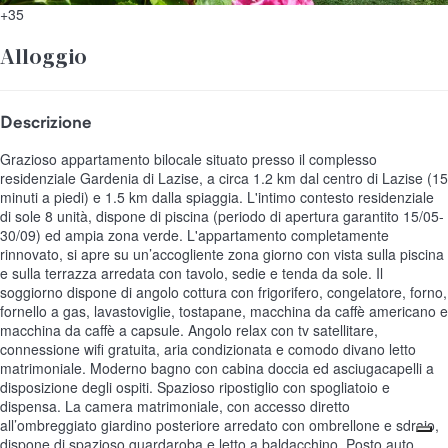
+35
Alloggio
Descrizione
Grazioso appartamento bilocale situato presso il complesso
residenziale Gardenia di Lazise, a circa 1.2 km dal centro di Lazise (15
minuti a piedi) e 1.5 km dalla spiaggia. L'intimo contesto residenziale
di sole 8 unità, dispone di piscina (periodo di apertura garantito 15/05-
30/09) ed ampia zona verde. L'appartamento completamente
rinnovato, si apre su un’accogliente zona giorno con vista sulla piscina
e sulla terrazza arredata con tavolo, sedie e tenda da sole. Il
soggiorno dispone di angolo cottura con frigorifero, congelatore, forno,
fornello a gas, lavastoviglie, tostapane, macchina da caffè americano e
macchina da caffè a capsule. Angolo relax con tv satellitare,
connessione wifi gratuita, aria condizionata e comodo divano letto
matrimoniale. Moderno bagno con cabina doccia ed asciugacapelli a
disposizione degli ospiti. Spazioso ripostiglio con spogliatoio e
dispensa. La camera matrimoniale, con accesso diretto
all’ombreggiato giardino posteriore arredato con ombrellone e sdraio,
dispone di spazioso guardaroba e letto a baldacchino. Posto auto