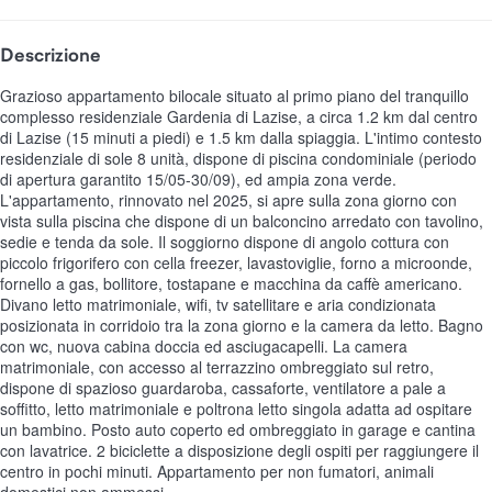
Descrizione
Grazioso appartamento bilocale situato al primo piano del tranquillo
complesso residenziale Gardenia di Lazise, a circa 1.2 km dal centro
di Lazise (15 minuti a piedi) e 1.5 km dalla spiaggia. L'intimo contesto
residenziale di sole 8 unità, dispone di piscina condominiale (periodo
di apertura garantito 15/05-30/09), ed ampia zona verde.
L'appartamento, rinnovato nel 2025, si apre sulla zona giorno con
vista sulla piscina che dispone di un balconcino arredato con tavolino,
sedie e tenda da sole. Il soggiorno dispone di angolo cottura con
piccolo frigorifero con cella freezer, lavastoviglie, forno a microonde,
fornello a gas, bollitore, tostapane e macchina da caffè americano.
Divano letto matrimoniale, wifi, tv satellitare e aria condizionata
posizionata in corridoio tra la zona giorno e la camera da letto. Bagno
con wc, nuova cabina doccia ed asciugacapelli. La camera
matrimoniale, con accesso al terrazzino ombreggiato sul retro,
dispone di spazioso guardaroba, cassaforte, ventilatore a pale a
soffitto, letto matrimoniale e poltrona letto singola adatta ad ospitare
un bambino. Posto auto coperto ed ombreggiato in garage e cantina
con lavatrice. 2 biciclette a disposizione degli ospiti per raggiungere il
centro in pochi minuti. Appartamento per non fumatori, animali