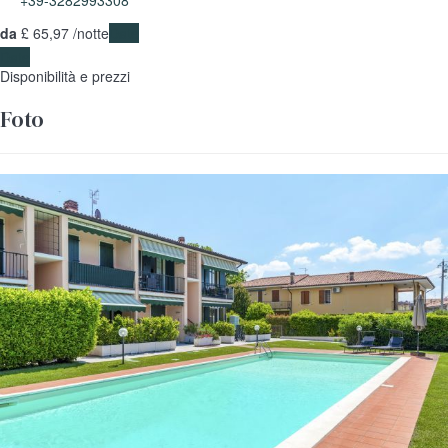
+39-3282993308
da
£ 65,
97
/notte
Date
Date
Disponibilità e prezzi
Foto