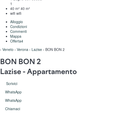
1
40 m²
40 m²
wifi
wifi
Alloggio
Condizioni
Commenti
Mappa
Offerta
4
›
Veneto
›
Verona
›
Lazise
› BON BON 2
BON BON 2
Lazise -
Appartamento
Scrivici
WhatsApp
WhatsApp
Chiamaci