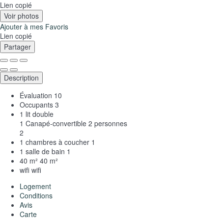
Lien copié
Voir photos
Ajouter à mes Favoris
Lien copié
Partager
Description
Évaluation
10
Occupants
3
1 lit double
1 Canapé-convertible 2 personnes
2
1 chambres à coucher
1
1 salle de bain
1
40 m²
40 m²
wifi
wifi
Logement
Conditions
Avis
Carte