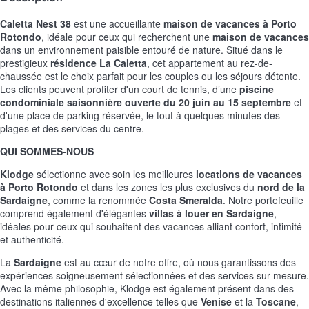
Caletta Nest 38
est une accueillante
maison de vacances à Porto
Rotondo
, idéale pour ceux qui recherchent une
maison de vacances
dans un environnement paisible entouré de nature. Situé dans le
prestigieux
résidence La Caletta
, cet appartement au rez-de-
chaussée est le choix parfait pour les couples ou les séjours détente.
Les clients peuvent profiter d'un court de tennis, d’une
piscine
condominiale saisonnière ouverte du 20 juin au 15 septembre
et
d'une place de parking réservée, le tout à quelques minutes des
plages et des services du centre.
QUI SOMMES-NOUS
Klodge
sélectionne avec soin les meilleures
locations de vacances
à Porto Rotondo
et dans les zones les plus exclusives du
nord de la
Sardaigne
, comme la renommée
Costa Smeralda
. Notre portefeuille
comprend également d'élégantes
villas à louer en Sardaigne
,
idéales pour ceux qui souhaitent des vacances alliant confort, intimité
et authenticité.
La
Sardaigne
est au cœur de notre offre, où nous garantissons des
expériences soigneusement sélectionnées et des services sur mesure.
Avec la même philosophie, Klodge est également présent dans des
destinations italiennes d'excellence telles que
Venise
et la
Toscane
,