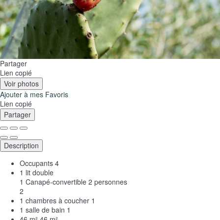
Partager
Lien copié
Voir photos
Ajouter à mes Favoris
Lien copié
Partager
Description
Occupants
4
1 lit double
1 Canapé-convertible 2 personnes
2
1 chambres à coucher
1
1 salle de bain
1
46 m²
46 m²