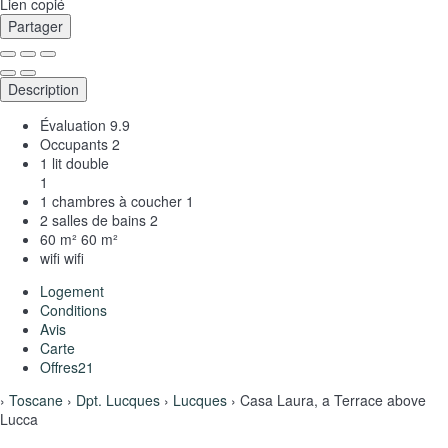
Lien copié
Partager
Description
Évaluation
9.9
Occupants
2
1 lit double
1
1 chambres à coucher
1
2 salles de bains
2
60 m²
60 m²
wifi
wifi
Logement
Conditions
Avis
Carte
Offres
21
›
Toscane
›
Dpt. Lucques
›
Lucques
› Casa Laura, a Terrace above
Lucca