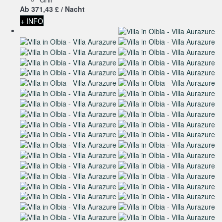
Ab
371,
43 £
/ Nacht
+ INFO