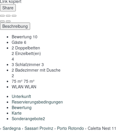
Link kopiert
Share
Beschreibung
Bewertung
10
Gäste
6
2 Doppelbetten
2 Einzelbett(en)
4
3 Schlafzimmer
3
2 Badezimmer mit Dusche
2
75 m²
75 m²
WLAN
WLAN
Unterkunft
Reservierungsbedingungen
Bewertung
Karte
Sonderangebote
2
›
Sardegna
›
Sassari Provinz
›
Porto Rotondo
› Caletta Nest 11