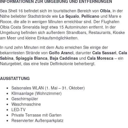
INFORMATIONEN ZUR UMGEBUNG UND ENTFERNUNGEN
Sea Shell 16 befindet sich im touristischen Bereich von
Olbia
, in der
Nähe beliebter Stadtstrände wie
Lo Squalo
,
Pellicano
und Mare e
Rocce, die alle in wenigen Minuten erreichbar sind. Der Flughafen
Olbia Costa Smeralda liegt etwa 15 Autominuten entfernt. In der
Umgebung befinden sich außerdem Strandbars, Restaurants, Kioske
am Meer und kleine Einkaufsmöglichkeiten.
In rund zehn Minuten mit dem Auto erreichen Sie einige der
bekanntesten Strände von
Golfo Aranci
, darunter
Cala Sassari
,
Cala
Sabina
,
Spiaggia Bianca
,
Baja Caddinas
und
Cala Moresca
– ein
Naturgebiet, das eine feste Delfinkolonie beherbergt.
AUSSTATTUNG
Saisonales WLAN (1. Mai – 31. Oktober)
Klimaanlage (Wohnzimmer)
Geschirrspüler
Waschmaschine
LED-TV
Private Terrasse mit Garten
Reservierter Außenparkplatz