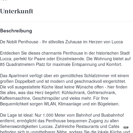
Unterkunft
Beschreibung
De Nobili Penthouse - Ihr stilvolles Zuhause im Herzen von Lucca
Entdecken Sie dieses charmante Penthouse in der historischen Stadt
Lucca, perfekt für Paare oder Einzelreisende. Die Wohnung bietet auf
85 Quadratmetern Platz für maximale Entspannung und Komfort.
Das Apartment verfügt über ein gemütliches Schlafzimmer mit einem
großen Doppelbett und ist modern und geschmackvoll eingerichtet.
Die voll ausgestattete Küche lässt keine Wünsche offen - hier finden
Sie alles, was das Herz begehrt: Kühlschrank, Gefrierschrank,
Kaffeemaschine, Geschirrspüler und vieles mehr. Für Ihre
Bequemlichkeit sorgen WLAN, Klimaanlage und ein Bügeleisen.
Die Lage ist ideal: Nur 1.000 Meter vom Bahnhof und Busbahnhof
entfernt, ermöglicht das Penthouse bequemen Zugang zu allen
Sehenswürdigkeiten Luccas. Zahlreiche Restaurants und Cafés
befinden sich in unmittelbarer Nähe, sodass Sie die lokale Küche und