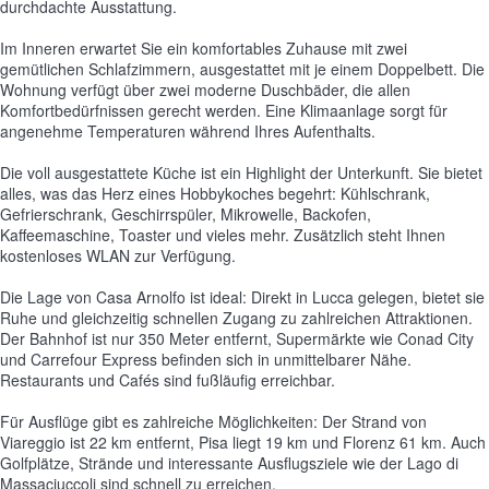
durchdachte Ausstattung.
Im Inneren erwartet Sie ein komfortables Zuhause mit zwei
gemütlichen Schlafzimmern, ausgestattet mit je einem Doppelbett. Die
Wohnung verfügt über zwei moderne Duschbäder, die allen
Komfortbedürfnissen gerecht werden. Eine Klimaanlage sorgt für
angenehme Temperaturen während Ihres Aufenthalts.
Die voll ausgestattete Küche ist ein Highlight der Unterkunft. Sie bietet
alles, was das Herz eines Hobbykoches begehrt: Kühlschrank,
Gefrierschrank, Geschirrspüler, Mikrowelle, Backofen,
Kaffeemaschine, Toaster und vieles mehr. Zusätzlich steht Ihnen
kostenloses WLAN zur Verfügung.
Die Lage von Casa Arnolfo ist ideal: Direkt in Lucca gelegen, bietet sie
Ruhe und gleichzeitig schnellen Zugang zu zahlreichen Attraktionen.
Der Bahnhof ist nur 350 Meter entfernt, Supermärkte wie Conad City
und Carrefour Express befinden sich in unmittelbarer Nähe.
Restaurants und Cafés sind fußläufig erreichbar.
Für Ausflüge gibt es zahlreiche Möglichkeiten: Der Strand von
Viareggio ist 22 km entfernt, Pisa liegt 19 km und Florenz 61 km. Auch
Golfplätze, Strände und interessante Ausflugsziele wie der Lago di
Massaciuccoli sind schnell zu erreichen.