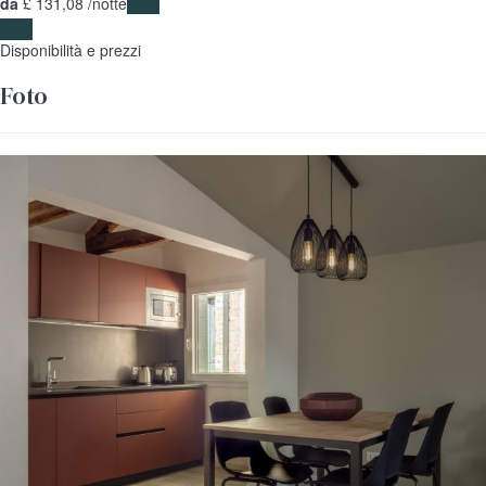
da
£ 131,
08
/notte
Date
Date
Disponibilità e prezzi
Foto