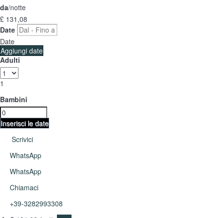
da
/notte
£ 131,
08
Date
Date
Aggiungi date
Adulti
1
Bambini
Inserisci le date
Scrivici
WhatsApp
WhatsApp
Chiamaci
+39-3282993308