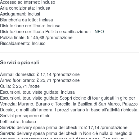
Accesso ad internet: Incluso
Aria condizionata: Inclusa
Asciugamani: Inclusi
Biancheria da letto: Inclusa
Disinfezione certificata: Inclusa
Disinfezione certificata
Pulizia e sanificazione
+ INFO
Pulizia finale: £ 145,68 /prenotazione
Riscaldamento: Incluso
Servizi opzionali
Animali domestici: £ 17,14 /prenotazione
Arrivo fuori orario: £ 25,71 /prenotazione
Culla: £ 25,71 /notte
Escursioni, tour, visite guidate: Inclusa
Escursioni, tour, visite guidate
Scopri decine di tour guidati in giro per
Venezia: Murano, Burano e Torcello, la Basilica di San Marco, Palazzo
Ducale, e molti altri ancora. I prezzi variano in base all'attività richiesta.
Scrivici per saperne di più.
Letti extra: Incluso
Servizio delivery spesa prima del check-in: £ 17,14 /prenotazione
Servizio delivery spesa prima del check-in
Non c'è nulla di meglio di
arrivare in appartamento e trovare già il frigo pieno. Con soli 20€,