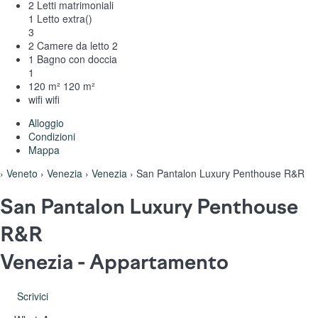
2 Letti matrimoniali
1 Letto extra()
3
2 Camere da letto
2
1 Bagno con doccia
1
120 m²
120 m²
wifi
wifi
Alloggio
Condizioni
Mappa
›
Veneto
›
Venezia
›
Venezia
› San Pantalon Luxury Penthouse R&R
San Pantalon Luxury Penthouse
R&R
Venezia -
Appartamento
Scrivici