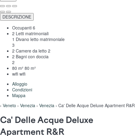
DESCRIZIONE
Occupanti
6
2 Letti matrimoniali
1 Divano letto matrimoniale
3
2 Camere da letto
2
2 Bagni con doccia
2
80 m²
80 m²
wifi
wifi
Alloggio
Condizioni
Mappa
›
Veneto
›
Venezia
›
Venezia
› Ca' Delle Acque Deluxe Apartment R&R
Ca' Delle Acque Deluxe
Apartment R&R