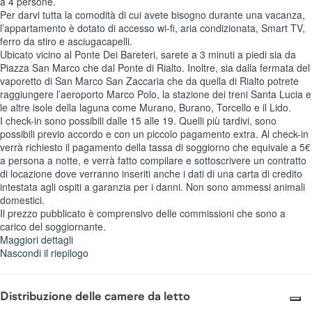
a 4 persone.
Per darvi tutta la comodità di cui avete bisogno durante una vacanza,
l’appartamento è dotato di accesso wi-fi, aria condizionata, Smart TV,
ferro da stiro e asciugacapelli.
Ubicato vicino al Ponte Dei Bareteri, sarete a 3 minuti a piedi sia da
Piazza San Marco che dal Ponte di Rialto. Inoltre, sia dalla fermata del
vaporetto di San Marco San Zaccaria che da quella di Rialto potrete
raggiungere l’aeroporto Marco Polo, la stazione dei treni Santa Lucia e
le altre isole della laguna come Murano, Burano, Torcello e il Lido.
I check-in sono possibili dalle 15 alle 19. Quelli più tardivi, sono
possibili previo accordo e con un piccolo pagamento extra. Al check-in
verrà richiesto il pagamento della tassa di soggiorno che equivale a 5€
a persona a notte, e verrà fatto compilare e sottoscrivere un contratto
di locazione dove verranno inseriti anche i dati di una carta di credito
intestata agli ospiti a garanzia per i danni. Non sono ammessi animali
domestici.
Il prezzo pubblicato è comprensivo delle commissioni che sono a
carico del soggiornante.
Maggiori dettagli
Nascondi il riepilogo
Distribuzione delle camere da letto