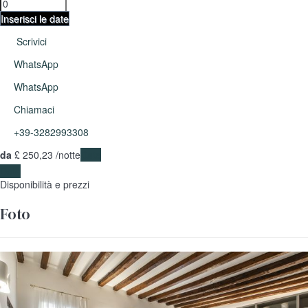
Inserisci le date
Scrivici
WhatsApp
WhatsApp
Chiamaci
+39-3282993308
da
£ 250,
23
/notte
Date
Date
Disponibilità e prezzi
Foto