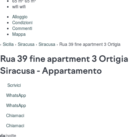
65 m²
65 m²
wifi
wifi
Alloggio
Condizioni
Commenti
Mappa
›
Sicilia
›
Siracusa
›
Siracusa
› Rua 39 fine apartment 3 Ortigia
Rua 39 fine apartment 3 Ortigia
Siracusa -
Appartamento
Scrivici
WhatsApp
WhatsApp
Chiamaci
Chiamaci
da
/notte