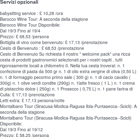
Servizi opzionali
babysitting service : £ 10,28 /ora
Barocco Wine Tour: A seconda della stagione
Barocco Wine Tour
Disponibile:
Dal 19/3 Fino al 19/4
Prezzo: £ 68,53 /persona
Bottiglia di vino come benvenuto: £ 17,13 /prenotazione
Cesto di Benvenuto : £ 68,53 /prenotazione
Cesto di Benvenuto
Su richiesta il nostro " welcome pack" una ricca
cesta di prodotti gastronomici selezionati per i nostri ospiti , tutti
rigorosamente locali a chilometro 0. Nella tua cesta troverai: n. 1
confezione di pasta da 500 gr n. 1 di olio extra vergine di oliva (0,50 L)
n. 1 di formaggio pecorino primo sale ( 300 g) n. 1 di cacio cavallo (
300g) n. 1 olive verdi condite (290g) n. 1latte fresco ( 1 L ) n. 1 crema
di pistacchio dolce ( 250g) n. 1 Prosecco ( 0,75 L) n. 1 pane farina di
Culla: £ 17,13 /prenotazione
Letti extra: £ 17,13 persona/notte
Montalbano Tour (Siracusa-Modica-Ragusa Ibla-Puntasecca--Scicli): A
seconda della stagione
Montalbano Tour (Siracusa-Modica-Ragusa Ibla-Puntasecca--Scicli)
Disponibile:
Dal 19/3 Fino al 19/12
Prezzo: £ 58,25 /persona