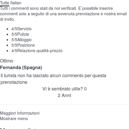
Tutte
Italian
Tutti i commenti sono stati da noi verificati. E`possibile inserire
commenti solo a seguito di una avvenuta prenotazione e nostra email
di invito.
4
/5
Servizio
5
/5
Pulizie
5
/5
Alloggio
5
/5
Posizione
4
/5
Relazione qualità-prezzo
Ottimo
Fernanda (Spagna)
Il turista non ha lasciato alcun commento per questa
prenotazione
Vi è sembrato utile?
0
2 Anni
Maggiori Informazioni
Mostrare meno