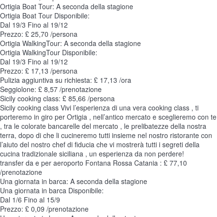
Ortigia Boat Tour: A seconda della stagione
Ortigia Boat Tour
Disponibile:
Dal 19/3 Fino al 19/12
Prezzo: £ 25,70 /persona
Ortigia WalkingTour: A seconda della stagione
Ortigia WalkingTour
Disponibile:
Dal 19/3 Fino al 19/12
Prezzo: £ 17,13 /persona
Pulizia aggiuntiva su richiesta: £ 17,13 /ora
Seggiolone: £ 8,57 /prenotazione
Sicily cooking class: £ 85,66 /persona
Sicily cooking class
Vivi l’esperienza di una vera cooking class , ti
porteremo in giro per Ortigia , nell’antico mercato e sceglieremo con te
, tra le colorate bancarelle del mercato , le prelibatezze della nostra
terra, dopo di che li cucineremo tutti insieme nel nostro ristorante con
l’aiuto del nostro chef di fiducia che vi mostrerà tutti i segreti della
cucina tradizionale siciliana , un esperienza da non perdere!
transfer da e per aeroporto Fontana Rossa Catania : £ 77,10
/prenotazione
Una giornata in barca: A seconda della stagione
Una giornata in barca
Disponibile:
Dal 1/6 Fino al 15/9
Prezzo: £ 0,09 /prenotazione