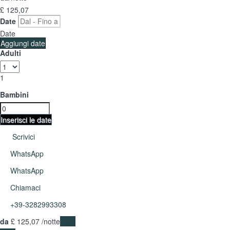
£ 125,
07
Date
Date
Aggiungi date
Adulti
1
Bambini
Inserisci le date
Scrivici
WhatsApp
WhatsApp
Chiamaci
+39-3282993308
da
£ 125,
07
/notte
Date