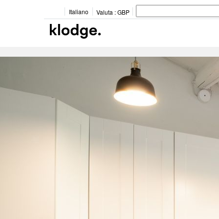
Italiano
Valuta :
GBP