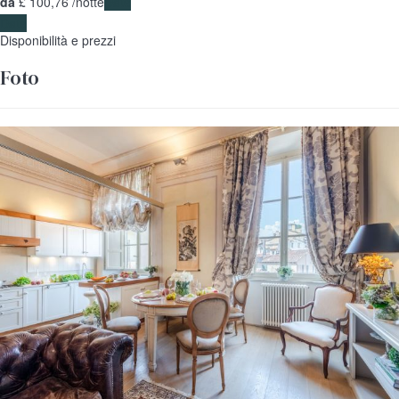
da
£ 100,
76
/notte
Date
Date
Disponibilità e prezzi
Foto