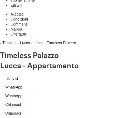
100 m²
100 m²
wifi
wifi
Alloggio
Condizioni
Commenti
Mappa
Offerta
38
›
Toscana
›
Lucca
›
Lucca
› Timeless Palazzo
Timeless Palazzo
Lucca -
Appartamento
Scrivici
WhatsApp
WhatsApp
Chiamaci
Chiamaci