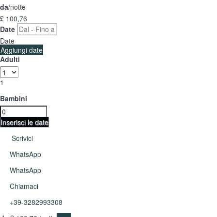
da
/notte
£ 100,
76
Date
Date
Aggiungi date
Adulti
1
Bambini
Inserisci le date
Scrivici
WhatsApp
WhatsApp
Chiamaci
+39-3282993308