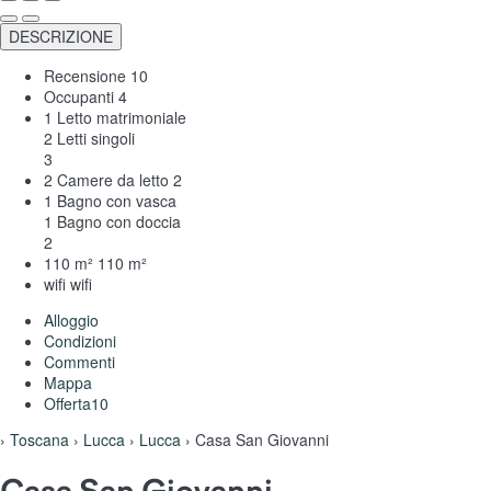
DESCRIZIONE
Recensione
10
Occupanti
4
1 Letto matrimoniale
2 Letti singoli
3
2 Camere da letto
2
1 Bagno con vasca
1 Bagno con doccia
2
110 m²
110 m²
wifi
wifi
Alloggio
Condizioni
Commenti
Mappa
Offerta
10
›
Toscana
›
Lucca
›
Lucca
› Casa San Giovanni