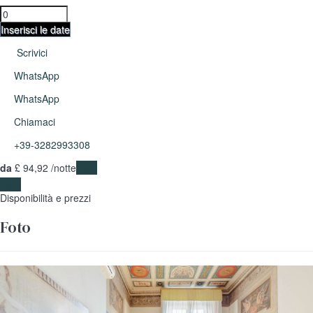
Inserisci le date
Scrivici
WhatsApp
WhatsApp
Chiamaci
+39-3282993308
da
£ 94,
92
/notte
Date
Date
Disponibilità e prezzi
Foto