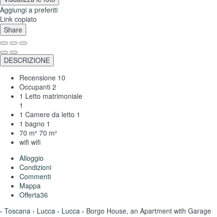
Aggiungi a preferiti
Link copiato
Share
DESCRIZIONE
Recensione
10
Occupanti
2
1 Letto matrimoniale
1
1 Camere da letto
1
1 bagno
1
70 m²
70 m²
wifi
wifi
Alloggio
Condizioni
Commenti
Mappa
Offerta
36
›
Toscana
›
Lucca
›
Lucca
› Borgo House, an Apartment with Garage